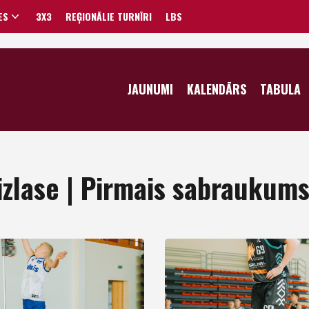
ES
3X3
REĢIONĀLIE TURNĪRI
LBS
VĪRIEŠI
JAUNUMI
KALENDĀRS
TABULA
SIEVIETES
izlase | Pirmais sabraukum