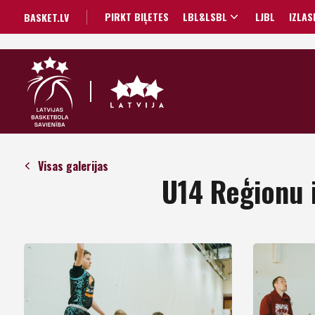
PIRKT BIĻETES
LBL&LSBL
LJBL
IZLAS
BASKET.LV
Visas galerijas
U14 Reģionu 