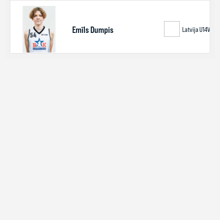
BASKET.LV
KONTAKTI
PRIVĀTUMA POLITIKA
Kr.Barona iela 99c,
+371
lbs@lbs.lv