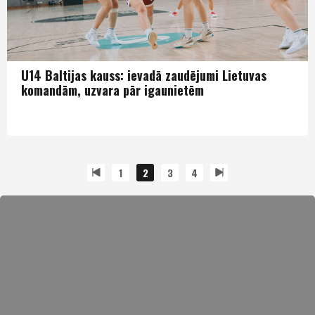
U14 Baltijas kauss: ievadā zaudējumi Lietuvas
komandām, uzvara pār igaunietēm
Puiši U14
1
2
3
4