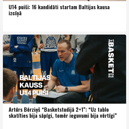
U14 puiši: 16 kandidāti startam Baltijas kausa
izcīņā
Puiši U14
Artūrs Bērziņš “Basketstudijā 2+1”: “Uz tablo
skatīties bija sāpīgi, tomēr ieguvumi bija vērtīgi”