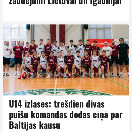
zaudējumi Lietuvai un Igaunijai
Puiši U14
U14 izlases: trešdien divas
puišu komandas dodas cīņā par
Baltijas kausu