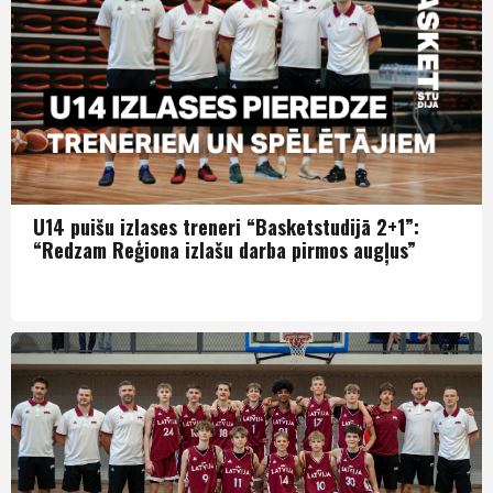
U14 puišu izlases treneri “Basketstudijā 2+1”:
“Redzam Reģiona izlašu darba pirmos augļus”
Puiši U14