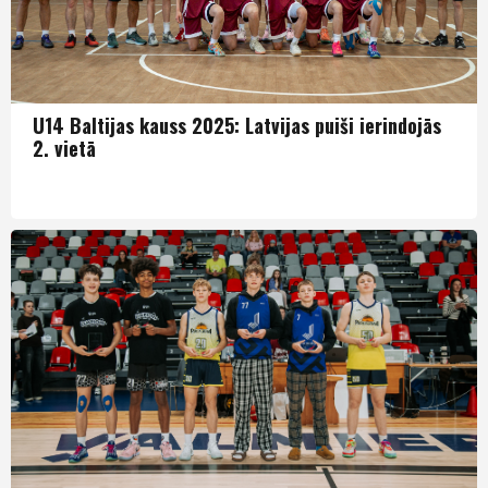
U14 Baltijas kauss 2025: Latvijas puiši ierindojās
2. vietā
Puiši U14