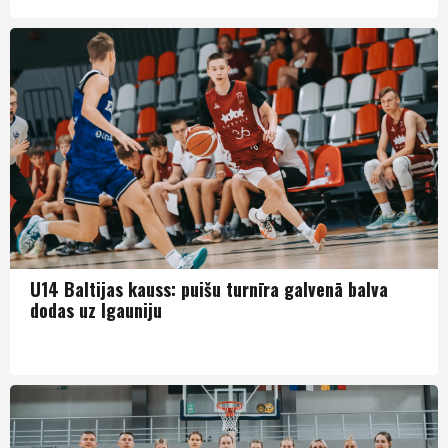
Puiši U14
U14 Baltijas kauss: puišu turnīra galvenā balva
dodas uz Igauniju
Puiši U14