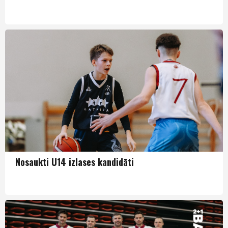
Puiši U14
Nosaukti U14 izlases kandidāti
Puiši U14