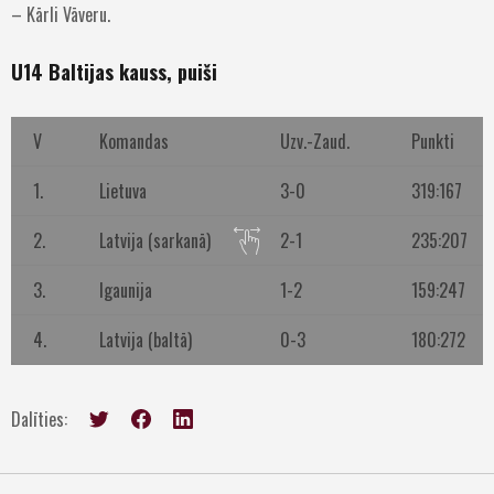
– Kārli Vāveru.
U14 Baltijas kauss, puiši
V
Komandas
Uzv.-Zaud.
Punkti
1.
Lietuva
3-0
319:167
2.
Latvija (sarkanā)
2-1
235:207
3.
Igaunija
1-2
159:247
4.
Latvija (baltā)
0-3
180:272
Dalīties: