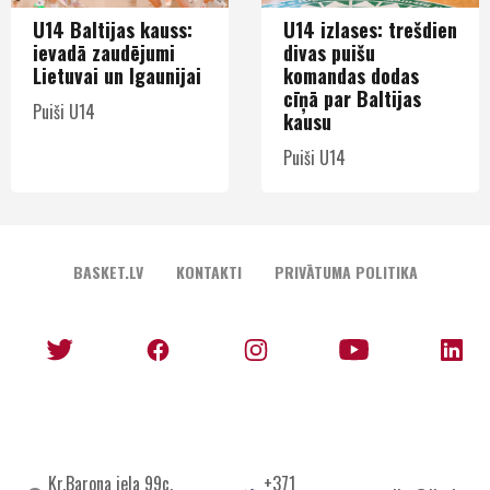
U14 Baltijas kauss:
U14 izlases: trešdien
ievadā zaudējumi
divas puišu
Lietuvai un Igaunijai
komandas dodas
cīņā par Baltijas
Puiši U14
kausu
Puiši U14
BASKET.LV
KONTAKTI
PRIVĀTUMA POLITIKA
Kr.Barona iela 99c,
+371