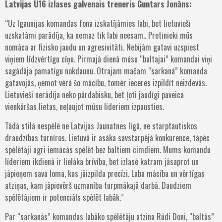
Latvijas U16 izlases galvenais treneris Guntars Jonāns:
“Uz Igaunijas komandas fona izskatījāmies labi, bet lietuvieši
uzskatāmi parādīja, ka nemaz tik labi neesam.. Pretinieki mūs
nomāca ar fizisko jaudu un agresivitāti. Nebijām gatavi uzspiest
viņiem līdzvērtīgu cīņu. Pirmajā dienā mūsu “baltajai” komandai viņi
sagādāja pamatīgu nokdaunu. Otrajam mačam “sarkanā” komanda
gatavojās, ņemot vērā šo mācību, tomēr ieceres izpildīt neizdevās.
Lietuvieši nerādīja neko pārdabisku, bet ļoti jaudīgi paveica
vienkāršas lietas, neļaujot mūsu līderiem izpausties.
Tādā stilā nespēlē ne Latvijas Jaunatnes līgā, ne starptautiskos
draudzības turnīros. Lietuvā ir asāka savstarpējā konkurence, tāpēc
spēlētāji agri iemācās spēlēt bez baltiem cimdiem. Mums komandu
līderiem ikdienā ir lielāka brīvība, bet izlasē katram jāsaprot un
jāpieņem sava loma, kas jāizpilda precīzi. Laba mācība un vērtīgas
atziņas, kam jāpievērš uzmanība turpmākajā darbā. Daudziem
spēlētājiem ir potenciāls spēlēt labāk.”
Par “sarkanās” komandas labāko spēlētāju atzina Rūdi Doni, “baltās”