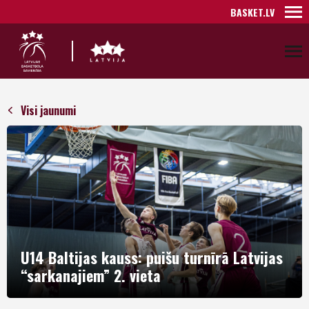
BASKET.LV
Visi jaunumi
U14 Baltijas kauss: puišu turnīrā Latvijas
“sarkanajiem” 2. vieta