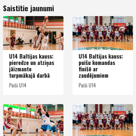
Saistītie jaunumi
U14 Baltijas kauss:
U14 Baltijas kauss:
pieredze un atziņas
puišu komandas
jāizmanto
finišē ar
turpmākajā darbā
zaudējumiem
Puiši U14
Puiši U14