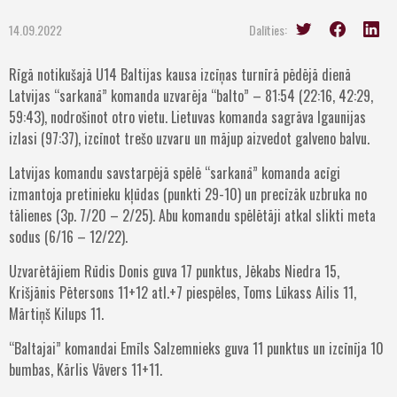
14.09.2022
Dalīties:
Rīgā notikušajā U14 Baltijas kausa izcīņas turnīrā pēdējā dienā
Latvijas “sarkanā” komanda uzvarēja “balto” – 81:54 (22:16, 42:29,
59:43), nodrošinot otro vietu. Lietuvas komanda sagrāva Igaunijas
izlasi (97:37), izcīnot trešo uzvaru un mājup aizvedot galveno balvu.
Latvijas komandu savstarpējā spēlē “sarkanā” komanda acīgi
izmantoja pretinieku kļūdas (punkti 29-10) un precīzāk uzbruka no
tālienes (3p. 7/20 – 2/25). Abu komandu spēlētāji atkal slikti meta
sodus (6/16 – 12/22).
Uzvarētājiem Rūdis Donis guva 17 punktus, Jēkabs Niedra 15,
Krišjānis Pētersons 11+12 atl.+7 piespēles, Toms Lūkass Ailis 11,
Mārtiņš Kilups 11.
“Baltajai” komandai Emīls Salzemnieks guva 11 punktus un izcīnīja 10
bumbas, Kārlis Vāvers 11+11.